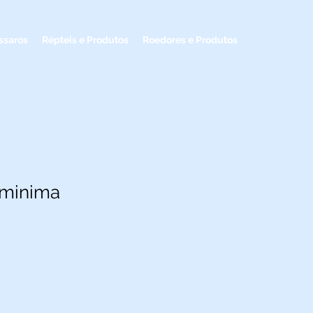
ssaros
Répteis e Produtos
Roedores e Produtos
 minima