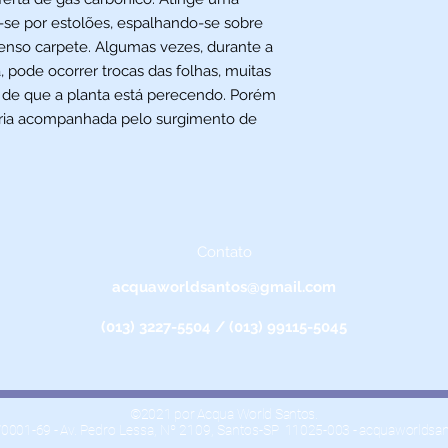
-se por estolões, espalhando-se sobre
enso carpete. Algumas vezes, durante a
 pode ocorrer trocas das folhas, muitas
 de que a planta está perecendo. Porém
ória acompanhada pelo surgimento de
Contato
acquaworldsantos@gmail.com
(013) 3227-5504 / (013) 99115-5045
©2021 por Acqua World Santos.
/0001-69 -
Av. Pedro Lessa, Nº 2109,
Santos-SP
11025-003 -
acquaworldsa