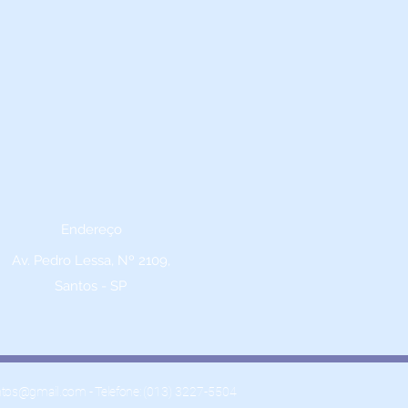
Endereço
Av. Pedro Lessa, Nº 2109,
Santos - SP
ntos@gmail.com
- Telefone:
(013) 3227-5504