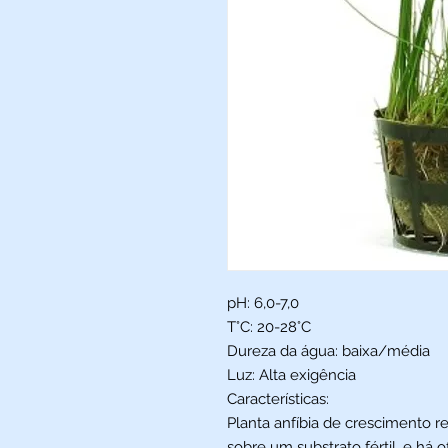
pH: 6,0-7,0
T°C: 20-28°C
Dureza da água: baixa/média
Luz: Alta exigência
Características:
Planta anfíbia de crescimento 
sobre um substrato fértil, e há 