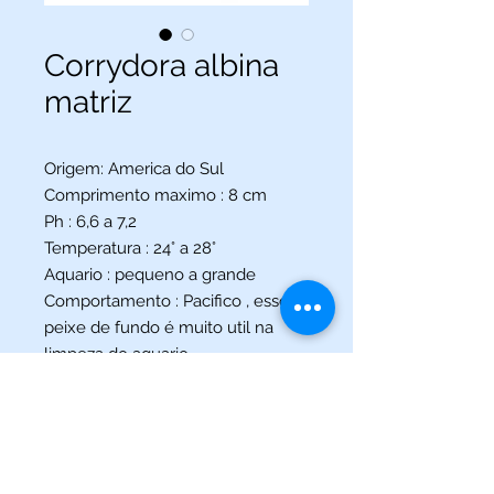
Corrydora albina
matriz
Origem: America do Sul
Comprimento maximo : 8 cm
Ph : 6,6 a 7,2
Temperatura : 24° a 28°
Aquario : pequeno a grande
Comportamento : Pacifico , esse
peixe de fundo é muito util na
limpeza do aquario.
(013) 3227-5504
/
(013) 99115-5045
Av. Pedro Lessa, Nº 2109,