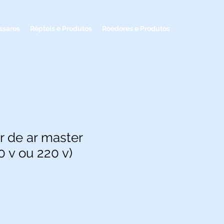
ssaros
Répteis e Produtos
Roedores e Produtos
 de ar master
10 v ou 220 v)