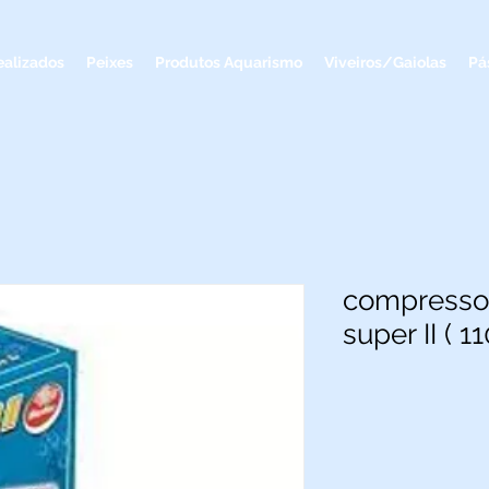
ealizados
Peixes
Produtos Aquarismo
Viveiros/Gaiolas
Pá
compressor
super II ( 1