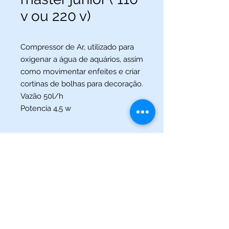
v ou 220 v)
Compressor de Ar, utilizado para
oxigenar a água de aquários, assim
como movimentar enfeites e criar
cortinas de bolhas para decoração.
Vazão 50l/h
Potencia 4,5 w
(013) 3227-5504
/
(013) 99115-5045
Av. Pedro Lessa, Nº 2109,
Santos - SP
acquaworldsantos@gmail.com