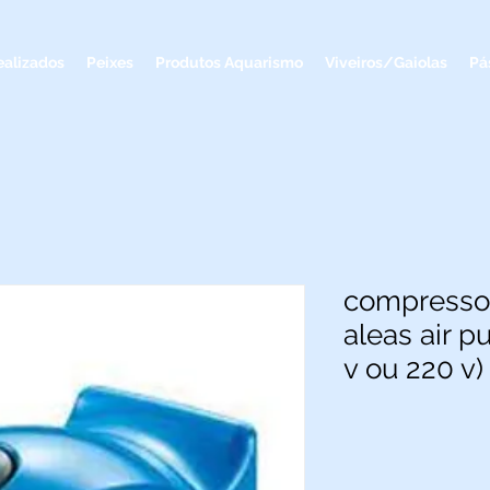
ealizados
Peixes
Produtos Aquarismo
Viveiros/Gaiolas
Pá
compressor
aleas air p
v ou 220 v)