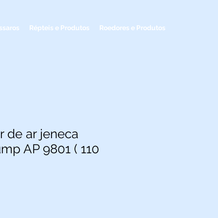
ssaros
Répteis e Produtos
Roedores e Produtos
 de ar jeneca
ump AP 9801 ( 110