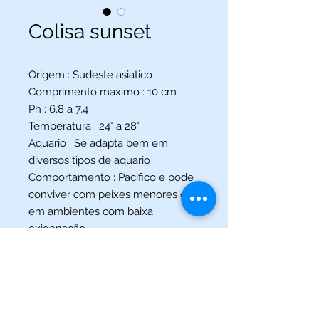
Colisa sunset
Origem : Sudeste asiatico
Comprimento maximo : 10 cm
Ph : 6,8 a 7,4
Temperatura : 24° a 28°
Aquario : Se adapta bem em
diversos tipos de aquario
Comportamento : Pacifico e pode
conviver com peixes menores e
em ambientes com baixa
oxigenação.
(013) 3227-5504
/
(013) 99115-5045
Av. Pedro Lessa, Nº 2109,