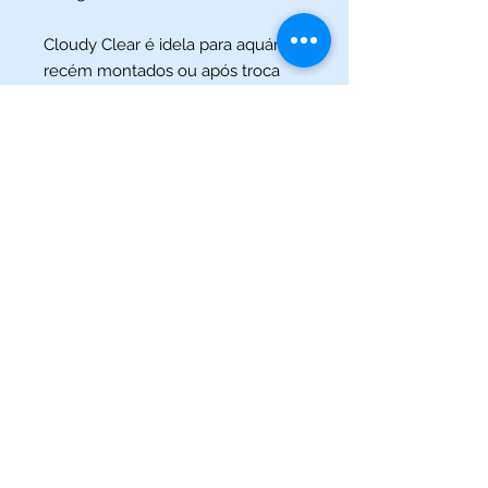
Cloudy Clear é idela para aquários
recém montados ou após troca
parcial de água, quando o aquário
está turvo devido a matéria em
suspensão proveniente das rochas
e substrato.
(013) 3227-5504
/
(013) 99115-5045
Av. Pedro Lessa, Nº 2109,
Santos - SP
acquaworldsantos@gmail.com
©2021 por Acqua World Santos.
Acqua World Santos Ltda. - CNPJ:
03561721
/0001-69 -
Av.
Pedro Lessa, Nº 2109,
Santos-SP
11025-003
-