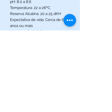
pH:
8.0 a 8.6
Temperatura:
22 a 26ºC
Reserva Alcalina:
20 a 25 dKH
Expectativa de vida:
Cerca de 6
anos ou mais
Manutenção:
Médio
Densidade:
1.020 a 1.025
Tamanho
adulto:
Aproximadamente 8 cm.
(013) 3227-5504
/
(013) 99115-5045
Av. Pedro Lessa, Nº 2109,
Santos - SP
acquaworldsantos@gmail.com