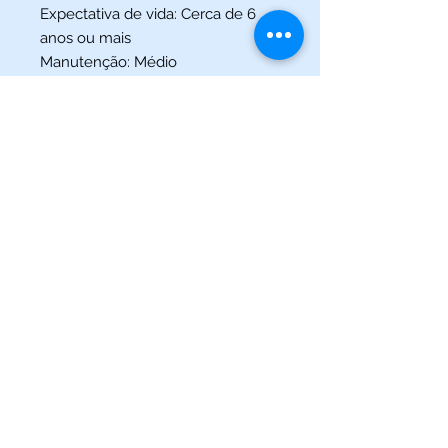
Expectativa de vida:
Cerca de 6
anos ou mais
Manutenção:
Médio
Densidade:
1.020 a 1.025
Tamanho
adulto:
Aproximadamente 8 cm.
(013) 3227-5504
/
(013) 99115-5045
Av. Pedro Lessa, Nº 2109,
Santos - SP
acquaworldsantos@gmail.com
©2021 por Acqua World Santos.
Acqua World Santos Ltda. - CNPJ:
03561721
/0001-69 -
Av.
Pedro Lessa, Nº 2109,
Santos-SP
11025-003
-