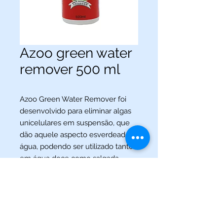
Azoo green water
remover 500 ml
Azoo Green Water Remover foi
desenvolvido para eliminar algas
unicelulares em suspensão, que
dão aquele aspecto esverdeado à
água, podendo ser utilizado tanto
em água doce como salgada.
(013) 3227-5504
/
(013) 99115-5045
Av. Pedro Lessa, Nº 2109,