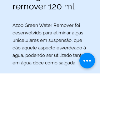
remover 120 ml
Azoo Green Water Remover foi
desenvolvido para eliminar algas
unicelulares em suspensão, que
dão aquele aspecto esverdeado à
água, podendo ser utilizado tanto
em água doce como salgada.
(013) 3227-5504
/
(013) 99115-5045
Av. Pedro Lessa, Nº 2109,
Santos - SP
acquaworldsantos@gmail.com