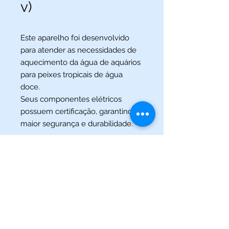
v)
Este aparelho foi desenvolvido
para atender as necessidades de
aquecimento da água de aquários
para peixes tropicais de água
doce.
Seus componentes elétricos
possuem certificação, garantindo
maior segurança e durabilidade.
(013) 3227-5504
/
(013) 99115-5045
Av. Pedro Lessa, Nº 2109,
Santos - SP
acquaworldsantos@gmail.com