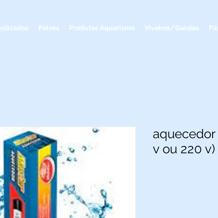
ealizados
Peixes
Produtos Aquarismo
Viveiros/Gaiolas
Pá
aquecedor 
v ou 220 v)