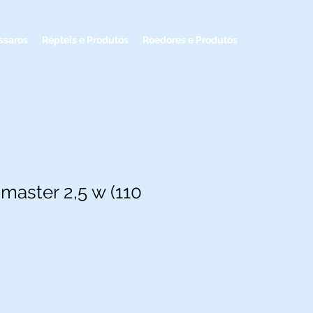
ssaros
Répteis e Produtos
Roedores e Produtos
master 2,5 w (110