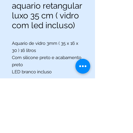
aquario retangular
luxo 35 cm ( vidro
com led incluso)
Aquario de vidro 3mm ( 35 x 16 x
30 ) 16 litros
Com silicone preto e acabamento
preto
LED branco incluso
(013) 3227-5504
/
(013) 99115-5045
Av. Pedro Lessa, Nº 2109,
Santos - SP
acquaworldsantos@gmail.com