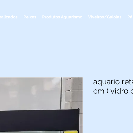
ealizados
Peixes
Produtos Aquarismo
Viveiros/Gaiolas
Pá
aquario ret
cm ( vidro 