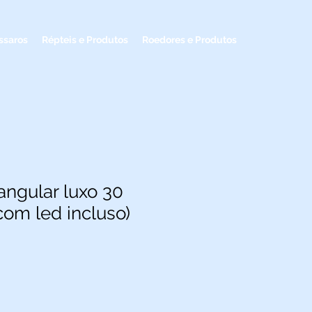
ssaros
Répteis e Produtos
Roedores e Produtos
angular luxo 30
com led incluso)