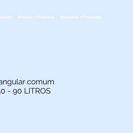
ssaros
Répteis e Produtos
Roedores e Produtos
tangular comum
50 - 90 LITROS