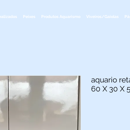
ealizados
Peixes
Produtos Aquarismo
Viveiros/Gaiolas
Pá
aquario re
60 X 30 X 