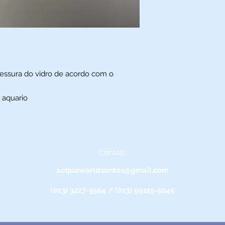
essura do vidro de acordo com o
a aquario
Contato
acquaworldsantos@gmail.com
(013) 3227-5504 / (013) 99115-5045