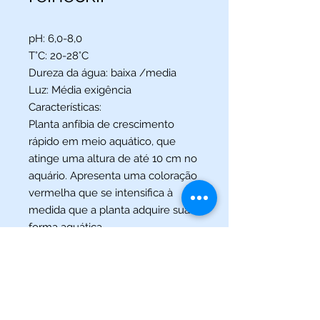
pH: 6,0-8,0
T°C: 20-28°C
Dureza da água: baixa /media
Luz: Média exigência
Características:
Planta anfíbia de crescimento
rápido em meio aquático, que
atinge uma altura de até 10 cm no
aquário. Apresenta uma coloração
vermelha que se intensifica à
medida que a planta adquire sua
forma aquática.
(013) 3227-5504
/
(013) 99115-5045
Av. Pedro Lessa, Nº 2109,