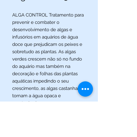
ALGA CONTROL Tratamento para
prevenir e combater o
desenvolvimento de algas e
infusórios em aquários de água
doce que prejudicam os peixes e
sobretudo as plantas. As algas
verdes crescem não só no fundo
do aquário mas também na
decoração e folhas das plantas
aquáticas impedindo o seu
crescimento, as algas castanhas
tornam a água opaca e
acastanhada.
(013) 3227-5504
/
(013) 99115-5045
Av. Pedro Lessa, Nº 2109,