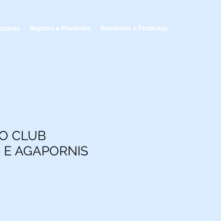
ssaros
Répteis e Produtos
Roedores e Produtos
O CLUB
O E AGAPORNIS