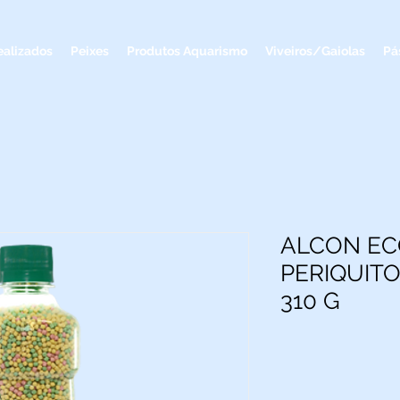
ealizados
Peixes
Produtos Aquarismo
Viveiros/Gaiolas
Pá
ALCON EC
PERIQUIT
310 G