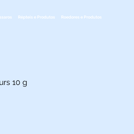
ssaros
Répteis e Produtos
Roedores e Produtos
urs 10 g