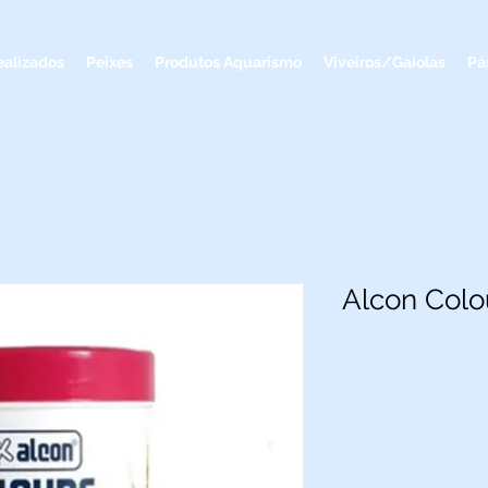
ealizados
Peixes
Produtos Aquarismo
Viveiros/Gaiolas
Pá
Alcon Colo