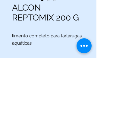
ALCON
REPTOMIX 200 G
limento completo para tartarugas
aquáticas
(013) 3227-5504
/
(013) 99115-5045
Av. Pedro Lessa, Nº 2109,
Santos - SP
acquaworldsantos@gmail.com
©2021 por Acqua World Santos.
Acqua World Santos Ltda. - CNPJ:
03561721
/0001-69 -
Av.
Pedro Lessa, Nº 2109,
Santos-SP
11025-003
-
acquaworldsantos@gmail.com
- Telefone:
(013) 3227-5504