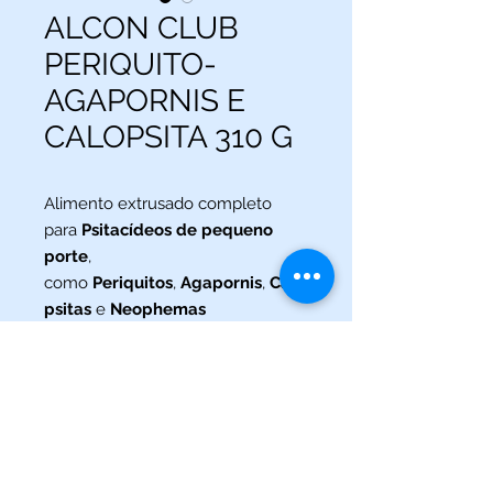
ALCON CLUB
PERIQUITO-
AGAPORNIS E
CALOPSITA 310 G
Alimento extrusado completo
para
Psitacídeos de pequeno
porte
,
como
Periquitos
,
Agapornis
,
Calo
psitas
e
Neophemas
(013) 3227-5504
/
(013) 99115-5045
Av. Pedro Lessa, Nº 2109,
Santos - SP