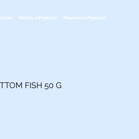
ssaros
Répteis e Produtos
Roedores e Produtos
TTOM FISH 50 G