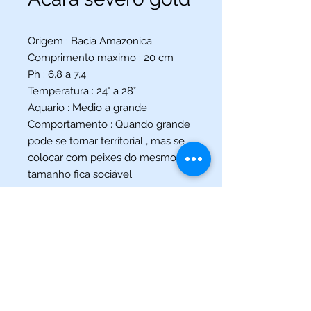
Origem : Bacia Amazonica
Comprimento maximo : 20 cm
Ph : 6,8 a 7,4
Temperatura : 24° a 28°
Aquario : Medio a grande
Comportamento : Quando grande
pode se tornar territorial , mas se
colocar com peixes do mesmo
tamanho fica sociável
(013) 3227-5504
/
(013) 99115-5045
Av. Pedro Lessa, Nº 2109,
Santos - SP
acquaworldsantos@gmail.com