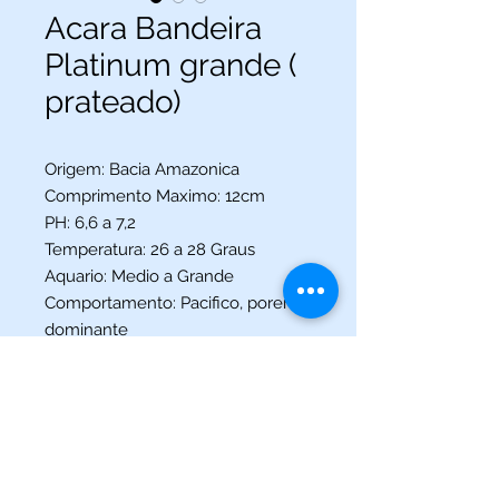
Acara Bandeira
Platinum grande (
prateado)
Origem: Bacia Amazonica
Comprimento Maximo: 12cm
PH: 6,6 a 7,2
Temperatura: 26 a 28 Graus
Aquario: Medio a Grande
Comportamento: Pacifico, porem
dominante
(013) 3227-5504
/
(013) 99115-5045
Av. Pedro Lessa, Nº 2109,
Santos - SP