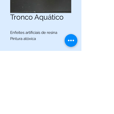
Tronco Aquático
Enfeites artificiais de resina
Pintura atóxica
(013) 3227-5504
/
(013) 99115-5045
Av. Pedro Lessa, Nº 2109,
Santos - SP
acquaworldsantos@gmail.com
©2021 por Acqua World Santos.
Acqua World Santos Ltda. - CNPJ:
03561721
/0001-69 -
Av.
Pedro Lessa, Nº 2109,
Santos-SP
11025-003
-
acquaworldsantos@gmail.com
- Telefone:
(013) 3227-5504