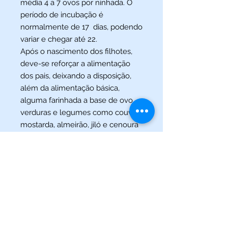
média 4 a 7 ovos por ninhada. O
período de incubação é
normalmente de 17 dias, podendo
variar e chegar até 22.
Após o nascimento dos filhotes,
deve-se reforçar a alimentação
dos pais, deixando a disposição,
além da alimentação básica,
alguma farinhada a base de ovo,
verduras e legumes como couve,
mostarda, almeirão, jiló e cenoura
ralada.
HABITOS COM RELAÇÃO AO
HORARIO
: são animais de hábitos
diurnos portanto é interessante
que ao anoitecer deixe a gaiola
em local silencioso e calmo.
ALIMENTAÇÃO :
ração própria
para calopsitas acrescida de