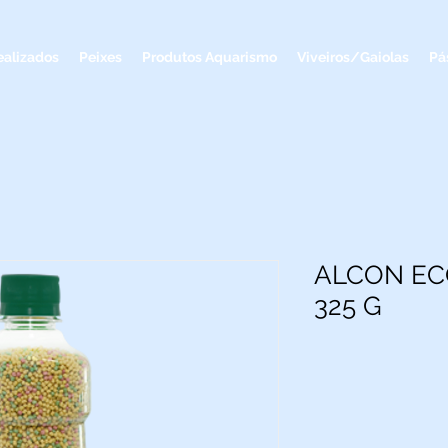
ealizados
Peixes
Produtos Aquarismo
Viveiros/Gaiolas
Pá
ALCON EC
325 G