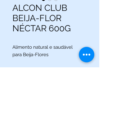
ALCON CLUB
BEIJA-FLOR
NÉCTAR 600G
Alimento natural e saudável
para Beija-Flores
(013) 3227-5504
/
(013) 99115-5045
Av. Pedro Lessa, Nº 2109,
Santos - SP
acquaworldsantos@gmail.com
©2021 por Acqua World Santos.
Acqua World Santos Ltda. - CNPJ:
03561721
/0001-69 -
Av.